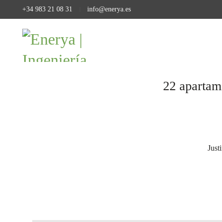
+34 983 21 08 31
info@enerya.es
22 apartam
Just