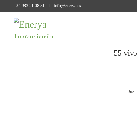
+34 983 21 08 31
info@enerya.es
55 viv
Just