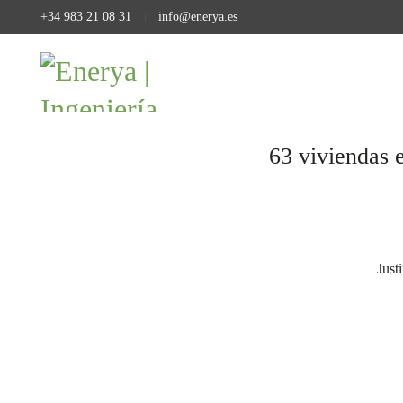
+34 983 21 08 31
info@enerya.es
63 viviendas 
Just