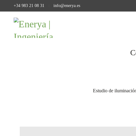
+34 983 21 08 31
info@enerya.es
C
Estudio de iluminación